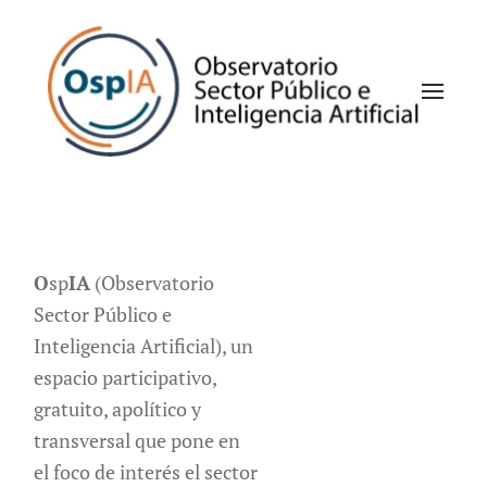
Slider 01
Slider 02
Slider 03
O
sp
IA
(Observatorio
Sector Público e
Inteligencia Artificial), un
espacio participativo,
gratuito, apolítico y
transversal que pone en
el foco de interés el sector