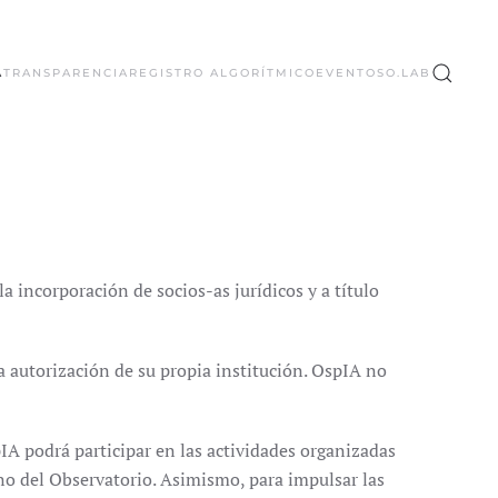
A
TRANSPARENCIA
REGISTRO ALGORÍTMICO
EVENTOS
O.LAB
a incorporación de socios-as jurídicos y a título
a autorización de su propia institución. OspIA no
A podrá participar en las actividades organizadas
eno del Observatorio. Asimismo, para impulsar las