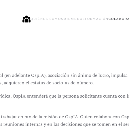
QUIÉNES SOMOS
MIEMBROS
FORMACIÓN
COLABOR
ial (en adelante OspIA), asociación sin ánimo de lucro, impulsa l
s, adquieren el estatus de socio-as de número.
urídica, OspIA entenderá que la persona solicitante cuenta con l
trabajar en pro de la misión de OspIA. Quien colabora con OspI
las reuniones internas y en las decisiones que se tomen en el s