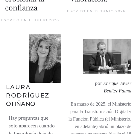
confianza
ESCRITO EN
15 JUNIO 2026
.
ESCRITO EN
15 JULIO 2026
.
por
Enrique Javier
LAURA
Benítez Palma
RODRÍGUEZ
OTIÑANO
En marzo de 2025, el Ministerio
para la Transformación Digital y
Hay preguntas que
la Función Pública (el Ministerio,
solo aparecen cuando
en adelante) abrió un plazo de
la tecnología deja de
apenas una semana (desde el 18