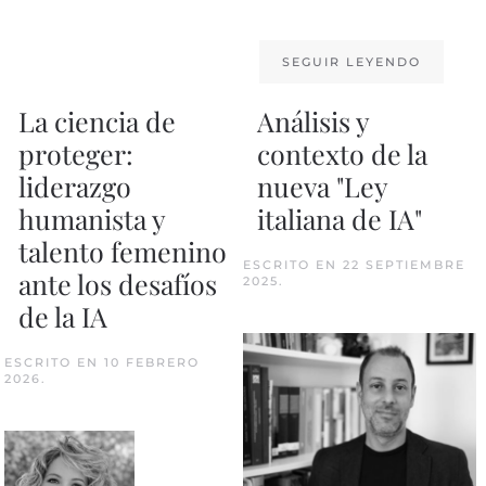
SEGUIR LEYENDO
La ciencia de
Análisis y
proteger:
contexto de la
liderazgo
nueva "Ley
humanista y
italiana de IA"
talento femenino
ESCRITO EN
22 SEPTIEMBRE
ante los desafíos
2025
.
de la IA
ESCRITO EN
10 FEBRERO
2026
.