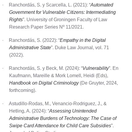
·
Ranchordás, S. y Scarcella, L. (2021): “
Automated
Government for Vulnerable Citizens: Intermediating
Rights
”. University of Groningen Faculty of Law
Research Paper Series Nº 11/2021.
·
Ranchordás, S. (2022): “
Empathy in the Digital
Administrative State
”. Duke Law Journal, vol. 71
(2022).
·
Ranchordás, S. y Beck, M. (2024): “
Vulnerability
”. En
Kaufmann, Mareille & Mork Lomell, Heidi (Eds),
Handbook on Digital Criminology
(De Gruyter, 2024,
forthcoming).
·
Astudillo-Rodas, M., Venancio-Rodriguez, J., &
Hetling, A. (2024): “
Assessing Unintended
Administrative Burdens of Technology: The Case of
Swipe Card Attendance for Child Care Subsidies
”.