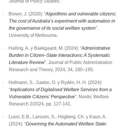
Journal of Policy Studies.
·
Brown, J. (2020): “
Algorithms and vulnerable citizens:
The cost of Australia’s experiment with automation in
the governance of its social welfare system
”.
University of Melbourne.
·
Halling, A. y Baekgaard, M. (2024): “
Administrative
Burden in Citizen–State Interactions: A Systematic
Literature Review
”. Journal of Public Administration
Research and Theory, 2024, 34, 180–195.
·
Hofmann, S., Saebo, O. y Rydén, H. H. (2024):
“
Implications of Digitalised Welfare Services from a
Vulnerable Citizens’ Perspective
”. Nordic Welfare
Research 2/2024, pp. 127-141.
·
Lussi, E.B., Larsson, S., Högberg, Ch. y Kaun, A.
(2024): “
Governing the Automated Welfare State: