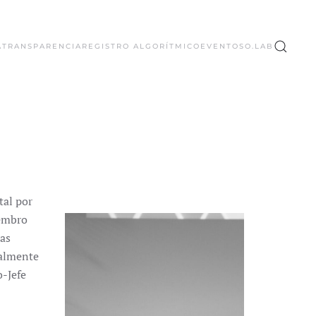
A
TRANSPARENCIA
REGISTRO ALGORÍTMICO
EVENTOS
O.LAB
tal por
iembro
ías
ualmente
o-Jefe