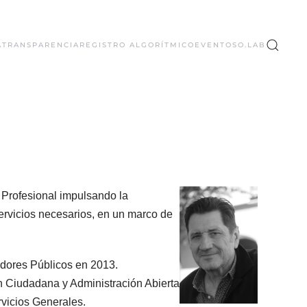
A
TRANSPARENCIA
REGISTRO ALGORÍTMICO
EVENTOS
O.LAB
o Profesional impulsando la
servicios necesarios, en un marco de
dores Públicos en 2013.
ón Ciudadana y Administración Abierta
rvicios Generales.